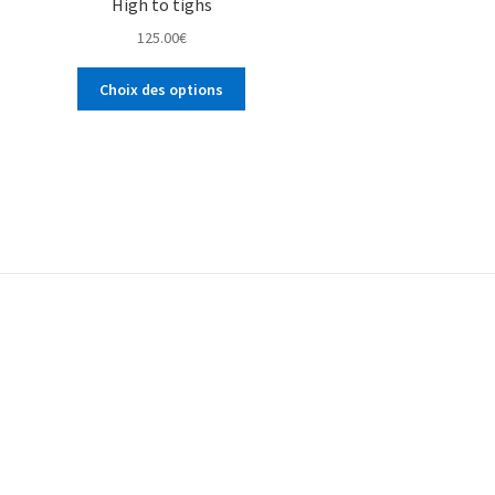
High to tighs
125.00
€
Choix des options