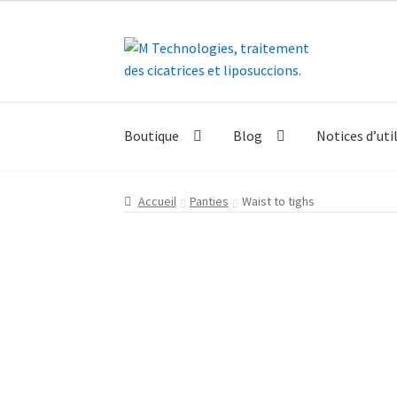
Aller
Aller
à
au
la
contenu
navigation
Boutique
Blog
Notices d’uti
Accueil
Panties
Waist to tighs