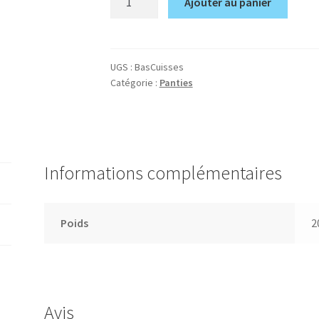
Ajouter au panier
de
Waist
to
tighs
UGS :
BasCuisses
Catégorie :
Panties
Informations complémentaires
Poids
2
Avis