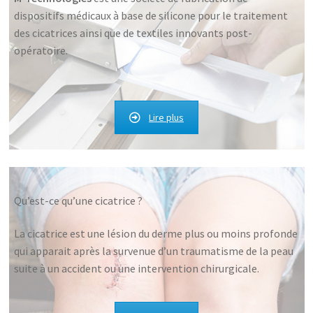
dispositifs médicaux à base de silicone pour le traitement
a
des cicatrices ainsi que de textiles innovants post-
n
opératoire.
t
игровой автомат книжки
Lire plus
https://slot-vulkan24.com
Qu’est-ce qu’une cicatrice ?
La cicatrice est une lésion du derme plus ou moins profonde
qui apparait après la survenue d’un traumatisme de la peau
suite à un accident ou une intervention chirurgicale.