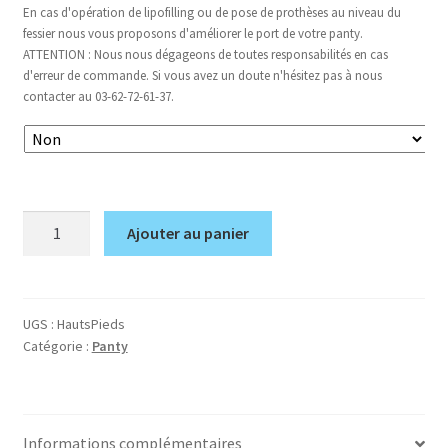
En cas d'opération de lipofilling ou de pose de prothèses au niveau du
fessier nous vous proposons d'améliorer le port de votre panty.
ATTENTION : Nous nous dégageons de toutes responsabilités en cas
d'erreur de commande. Si vous avez un doute n'hésitez pas à nous
contacter au 03-62-72-61-37.
quantité
Ajouter au panier
de
Haut
Pieds
UGS :
HautsPieds
Catégorie :
Panty
Informations complémentaires