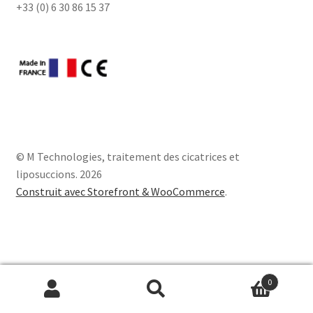
+33 (0) 6 30 86 15 37
a
n
t
© M Technologies, traitement des cicatrices et
liposuccions. 2026
Construit avec Storefront & WooCommerce
.
0
Recherche
R