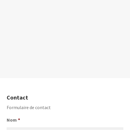
a
n
t
Contact
Formulaire de contact
Nom
*